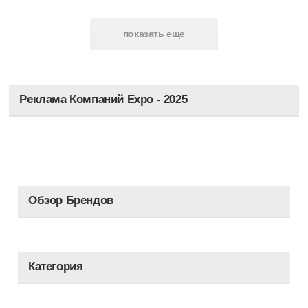
Бутики
показать еще
Маркетплейсы
Моллы
Реклама Компаний Expo - 2025
Центры
Агентства
Фирмы
Обзор Брендов
Оптовики
Косметика
Категория
Парфюмерия
Гигиена