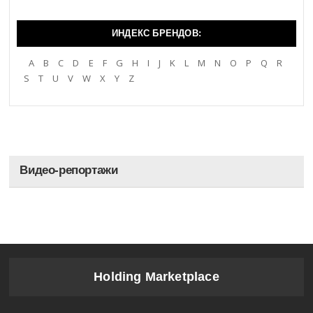
ИНДЕКС БРЕНДОВ:
A
B
C
D
E
F
G
H
I
J
K
L
M
N
O
P
Q
R
S
T
U
V
W
X
Y
Z
Видео-репортажи
Holding Marketplace