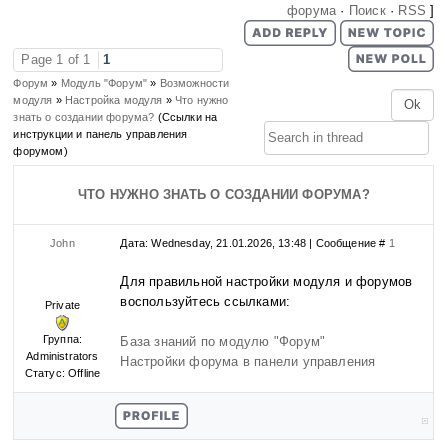
форума
·
Поиск
·
RSS
]
Page
1
of
1
1
Форум
»
Модуль "Форум"
»
Возможности
модуля
»
Настройка модуля
»
Что нужно
знать о создании форума?
(Ссылки на
инструкции и панель управления
форумом)
ЧТО НУЖНО ЗНАТЬ О СОЗДАНИИ ФОРУМА?
John
Дата: Wednesday, 21.01.2026, 13:48 | Сообщение #
1
Для правильной настройки модуля и форумов
воспользуйтесь ссылками:
Private
Группа:
База знаний по модулю "Форум"
Administrators
Настройки форума в панели управления
Статус:
Offline